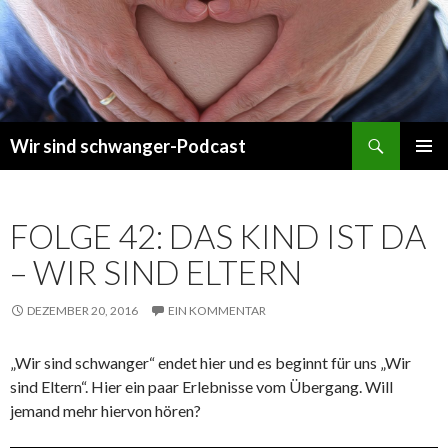
Suchen
Wir sind schwanger-Podcast
ZUM
PRIMÄR
INHALT
MENÜ
SPRINGEN
FOLGE 42: DAS KIND IST DA
– WIR SIND ELTERN
DEZEMBER 20, 2016
EIN KOMMENTAR
„Wir sind schwanger“ endet hier und es beginnt für uns „Wir
sind Eltern“. Hier ein paar Erlebnisse vom Übergang. Will
jemand mehr hiervon hören?