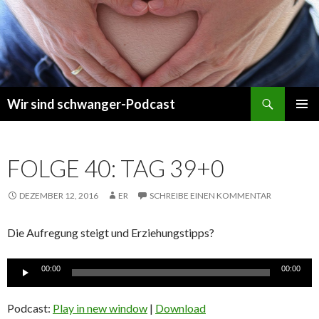
Suchen
Wir sind schwanger-Podcast
ZUM
PRIMÄR
INHALT
MENÜ
SPRINGEN
FOLGE 40: TAG 39+0
DEZEMBER 12, 2016
ER
SCHREIBE EINEN KOMMENTAR
Die Aufregung steigt und Erziehungstipps?
Audio-
00:00
00:00
Player
Podcast:
Play in new window
|
Download