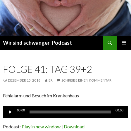
Suchen
Wir sind schwanger-Podcast
ZUM
PRIMÄR
INHALT
MENÜ
SPRINGEN
FOLGE 41: TAG 39+2
DEZEMBER 15, 2016
ER
SCHREIBE EINEN KOMMENTAR
Fehlalarm und Besuch im Krankenhaus
Audio-
00:00
00:00
Player
Podcast:
Play in new window
|
Download