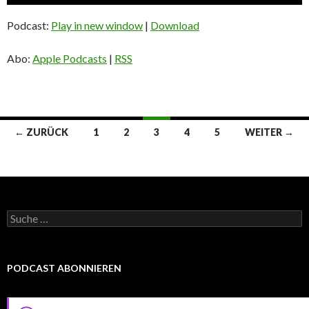
Player
Podcast:
Play in new window
|
Download
Abo:
Apple Podcasts
|
RSS
Beitrags-
← ZURÜCK
1
2
3
4
5
WEITER →
Navigation
Suche
nach:
PODCAST ABONNIEREN