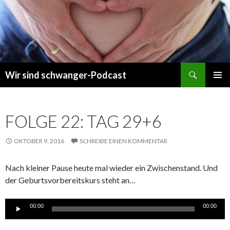
Suchen
Wir sind schwanger-Podcast
ZUM
PRIMÄR
INHALT
MENÜ
SPRINGEN
FOLGE 22: TAG 29+6
OKTOBER 9, 2016
SCHREIBE EINEN KOMMENTAR
Nach kleiner Pause heute mal wieder ein Zwischenstand. Und
der Geburtsvorbereitskurs steht an…
Audio-
00:00
00:00
Player