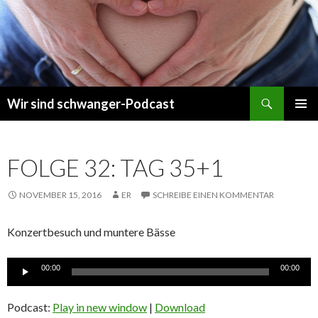
Suchen
Wir sind schwanger-Podcast
ZUM
PRIMÄR
INHALT
MENÜ
SPRINGEN
FOLGE 32: TAG 35+1
NOVEMBER 15, 2016
ER
SCHREIBE EINEN KOMMENTAR
Konzertbesuch und muntere Bässe
Audio-
00:00
00:00
Player
Podcast:
Play in new window
|
Download