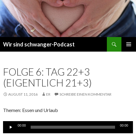
Suchen
Wir sind schwanger-Podcast
ZUM
PRIMÄR
INHALT
MENÜ
SPRINGEN
FOLGE 6: TAG 22+3
(EIGENTLICH 21+3)
AUGUST 11, 2016
ER
SCHREIBE EINEN KOMMENTAR
Themen: Essen und Urlaub
Audio-
00:00
00:00
Player