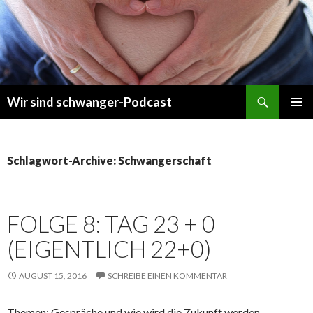
Suchen
Wir sind schwanger-Podcast
ZUM
PRIMÄR
INHALT
MENÜ
SPRINGEN
Schlagwort-Archive: Schwangerschaft
FOLGE 8: TAG 23 + 0
(EIGENTLICH 22+0)
AUGUST 15, 2016
SCHREIBE EINEN KOMMENTAR
Themen: Gespräche und wie wird die Zukunft werden.