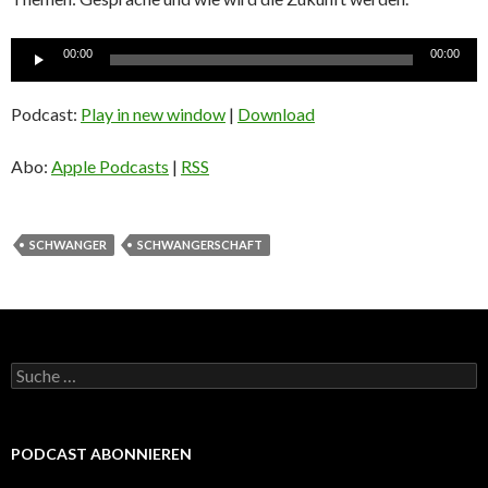
Audio-
00:00
00:00
Player
Podcast:
Play in new window
|
Download
Abo:
Apple Podcasts
|
RSS
SCHWANGER
SCHWANGERSCHAFT
Suche
nach:
PODCAST ABONNIEREN